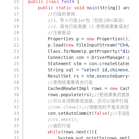
15
public
class
Test4
{
16
public
static
void
main
(String[] args)
17
//行级的使用
18
//1、导入行级jar包（包括jdbc驱动）
19
//2、填充行级数据（1.使用结果集填充行级
20
//注册驱动
21
		Properties p = 
new
 Properties();
22
		p.load(
new
 FileInputStream(
"Ch4/Row
23
		Class.forName(p.getProperty(
"dirStr
24
		Connection con = DriverManager.get
25
		Statement stm = con.createStatement
26
		String sql = 
"select id,chinese,eng
27
		ResultSet rs = stm.executeQuery(sql
28
//使用结果集填充行级
29
		CachedRowSetImpl rows = 
new
 CachedR
30
		rows.populate(rs);
//把结果集的数据复
31
//可以关闭数据库连接，还可以操作行级，但
32
//con.close();//增删改时不能关闭连接
33
		con.setAutoCommit(
false
);
//手动提交
34
//rs.next();
35
//遍历行级
36
while
(rows.next()){
37
			System.out.println(rows.getInt(