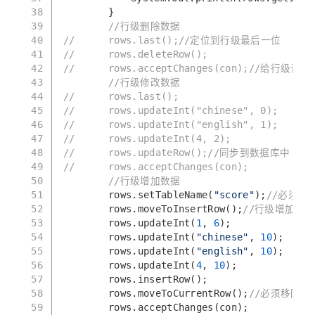
38
		}
39
//行级删除数据
40
//		rows.last();//定位到行级最后一位
41
//		rows.deleteRow();
42
//		rows.acceptChanges(con);
43
//行级修改数据
44
//		rows.last();
45
//		rows.updateInt("chinese", 0);
46
//		rows.updateInt("english", 1);
47
//		rows.updateInt(4, 2);
48
//		rows.updateRow();//同步到数据库中
49
//		rows.acceptChanges(con);
50
//行级增加数据
51
		rows.setTableName(
"score"
);
//必须有
52
		rows.moveToInsertRow();
//行级增加新
53
		rows.updateInt(
1
, 
6
);
54
		rows.updateInt(
"chinese"
, 
10
);
55
		rows.updateInt(
"english"
, 
10
);
56
		rows.updateInt(
4
, 
10
);
57
		rows.insertRow();
58
		rows.moveToCurrentRow();
//必须移回原
59
		rows.acceptChanges(con);