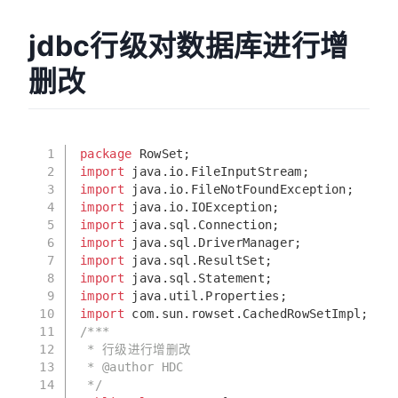
jdbc行级对数据库进行增
删改
1
package
 RowSet;
2
import
 java.io.FileInputStream;
3
import
 java.io.FileNotFoundException;
4
import
 java.io.IOException;
5
import
 java.sql.Connection;
6
import
 java.sql.DriverManager;
7
import
 java.sql.ResultSet;
8
import
 java.sql.Statement;
9
import
 java.util.Properties;
10
import
 com.sun.rowset.CachedRowSetImpl;
11
/***
12
 * 行级进行增删改
13
 * 
@author
 HDC
14
 */